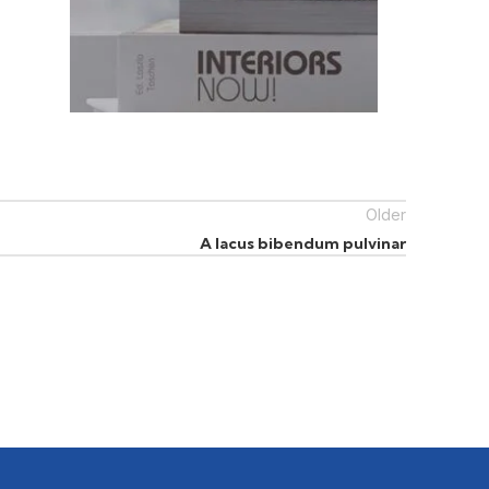
Older
A lacus bibendum pulvinar