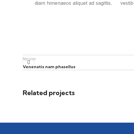
diam himenaeos aliquet ad sagittis.
vestib
Newer
Venenatis nam phasellus
Related projects
Kitchen
Suspendisse quam at vestibulum