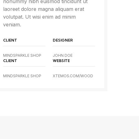
nonummy nibh euismod tincidunt ut
laoreet dolore magna aliquam erat
volutpat. Ut wisi enim ad minim
veniam.
CLIENT
DESIGNER
MINDSPARKLE SHOP
JOHN DOE
CLIENT
WEBSITE
MINDSPARKLE SHOP
XTEMOS.COM/WOOD