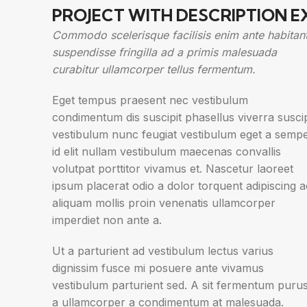
PROJECT WITH DESCRIPTION 
Commodo scelerisque facilisis enim ante habitan
suspendisse fringilla ad a primis malesuada
curabitur ullamcorper tellus fermentum.
Eget tempus praesent nec vestibulum
condimentum dis suscipit phasellus viverra suscip
vestibulum nunc feugiat vestibulum eget a semp
id elit nullam vestibulum maecenas convallis
volutpat porttitor vivamus et. Nascetur laoreet
ipsum placerat odio a dolor torquent adipiscing a
aliquam mollis proin venenatis ullamcorper
imperdiet non ante a.
Ut a parturient ad vestibulum lectus varius
dignissim fusce mi posuere ante vivamus
vestibulum parturient sed. A sit fermentum puru
a ullamcorper a condimentum at malesuada.