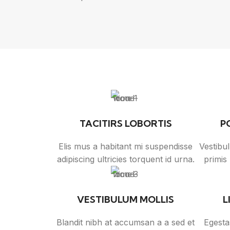
TACITIRS LOBORTIS
P
Elis mus a habitant mi suspendisse
Vestibu
adipiscing ultricies torquent id urna.
primis 
VESTIBULUM MOLLIS
L
Blandit nibh at accumsan a a sed et
Egesta