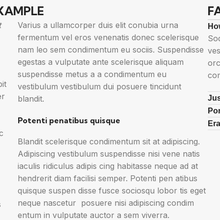
EXAMPLE
F
t
Varius a ullamcorper duis elit conubia urna
How
fermentum vel eros venenatis donec scelerisque
Sod
nam leo sem condimentum eu sociis. Suspendisse
ves
egestas a vulputate ante scelerisque aliquam
orc
suspendisse metus a a condimentum eu
com
it
vestibulum vestibulum dui posuere tincidunt
er
blandit.
Jus
Por
Potenti penatibus quisque
Era
c
Blandit scelerisque condimentum sit at adipiscing.
Adipiscing vestibulum suspendisse nisi vene natis
iaculis ridiculus adipis cing habitasse neque ad at
hendrerit diam facilisi semper. Potenti pen atibus
quisque suspen disse fusce sociosqu lobor tis eget
neque nascetur posuere nisi adipiscing condim
s
entum in vulputate auctor a sem viverra.